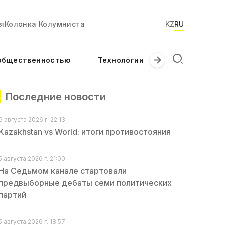
я
Колонка Колумниста
KZ
RU
 общественностью
Технологии
Текущие соб
Последние новости
6 августа 2026 г. 22:13
Kazakhstan vs World: итоги противостояния
5 августа 2026 г. 21:00
На Седьмом канале стартовали
предвыборные дебаты семи политических
партий
5 августа 2026 г. 18:57