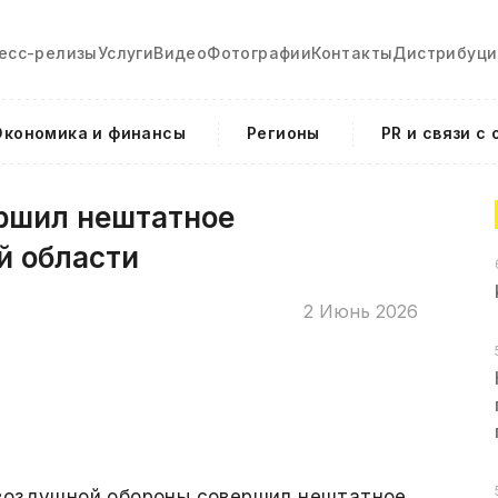
есс-релизы
Услуги
Видео
Фотографии
Контакты
Дистрибуци
Экономика и финансы
Регионы
PR и связи с
ршил нештатное
й области
2 Июнь 2026
воздушной обороны совершил нештатное