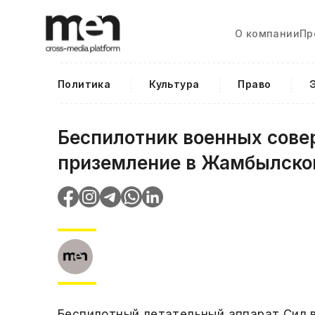
О компании
Пр
Политика
Культура
Право
Беспилотник военных сове
приземление в Жамбылско
Беспилотный летательный аппарат Сил 