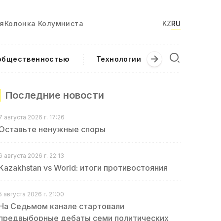
я
Колонка Колумниста
KZ
RU
 общественностью
Технологии
Текущие соб
Последние новости
7 августа 2026 г. 17:26
Оставьте ненужные споры
6 августа 2026 г. 22:13
Kazakhstan vs World: итоги противостояния
5 августа 2026 г. 21:00
На Седьмом канале стартовали
предвыборные дебаты семи политических