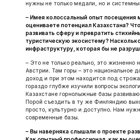
нужны не только медали, но и системны
– Имея колоссальный опыт посещения м
оцениваете потенциал Казахстана? Что
развивать сферу и
превратить стихийны
туристическую экосистему? Насколько
инфраструктуру, которая бы не разруш
– Это не только реально, это жизненно
Австрии. Там горы – это национальное 
доход и при этом находится под строж
гораздо глубже изучили вопросы экологи
Казахстане горнолыжные базы развиваю
Порой съездить в ту же Финляндию вых
просто, культурно и доступно. Нам нуж
современные базы.
–
Вы наверняка слышали о проекте раз
Как опытный профессионал, как вы оце