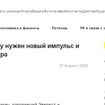
есс-релизы
Услуги
Видео
Фотографии
Контакты
Дистрибуци
Экономика и финансы
Регионы
PR и связи с
у нужен новый импульс и
ура
21 Апрель 2026
анец, покоривший Эверест и