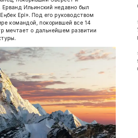
 Ерванд Ильинский недавно был
Еңбек Ері». Под его руководством
ире командой, покорившей все 14
тр мечтает о дальнейшем развитии
ктуры.