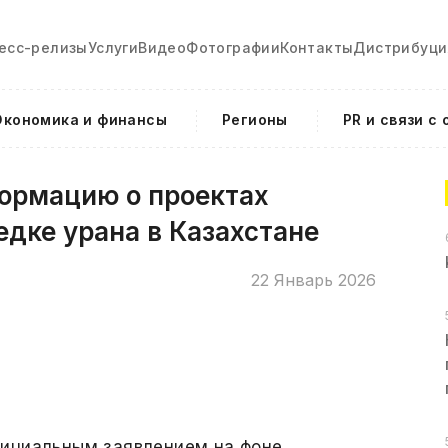
есс-релизы
Услуги
Видео
Фотографии
Контакты
Дистрибуци
Экономика и финансы
Регионы
PR и связи с
ормацию о проектах
едке урана в Казахстане
22 Январь 2026
ициальным заявлением на фоне