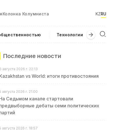
я
Колонка Колумниста
KZ
RU
 общественностью
Технологии
Текущие соб
Последние новости
6 августа 2026 г. 22:13
Kazakhstan vs World: итоги противостояния
5 августа 2026 г. 21:00
На Седьмом канале стартовали
предвыборные дебаты семи политических
партий
5 августа 2026 г. 18:57