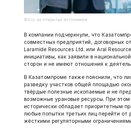
Фото: из открытых источников
В компании подчеркнули, что Казатомпр
совместных предприятий, договорных от
Laramide Resources Ltd. или Aral Resour
инициативы, как заявили в национально
сторон и не имеют отношения к деятел
В Казатомпроме также пояснили, что лиц
разведку участков общей площадью окол
твёрдые полезные ископаемые и не пре
возможные урановые ресурсы. При этом
исторически обладает приоритетным пра
любые попытки третьих лиц перейти от 
жёсткими регуляторными ограничениями