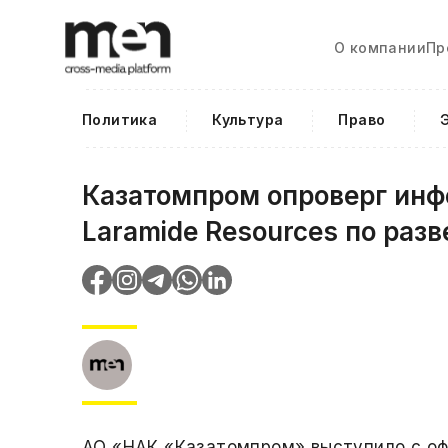
О компании
Пр
Политика
Культура
Право
Казатомпром опроверг инф
Laramide Resources по разв
АО «НАК «Казатомпром» выступило с оф