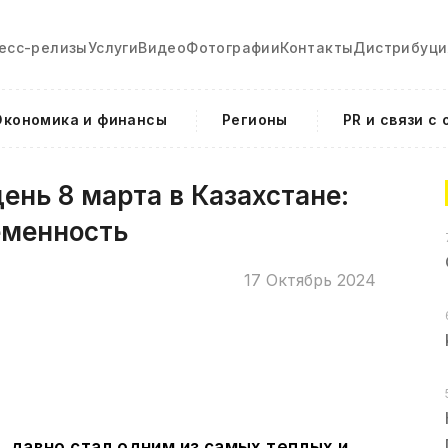
есс-релизы
Услуги
Видео
Фотографии
Контакты
Дистрибуци
Экономика и финансы
Регионы
PR и связи с
нь 8 марта в Казахстане:
еменность
17 Октябрь 2024
 давно стал одним из самых теплых и