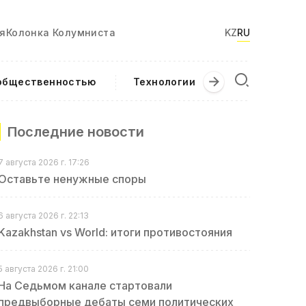
я
Колонка Колумниста
KZ
RU
 общественностью
Технологии
Текущие соб
Последние новости
7 августа 2026 г. 17:26
Оставьте ненужные споры
6 августа 2026 г. 22:13
Kazakhstan vs World: итоги противостояния
5 августа 2026 г. 21:00
На Седьмом канале стартовали
предвыборные дебаты семи политических