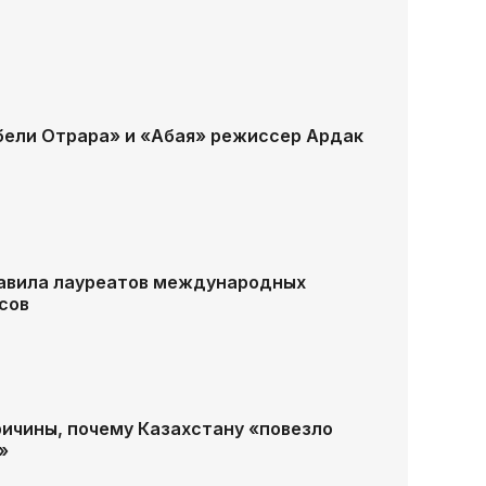
бели Отрара» и «Абая» режиссер Ардак
авила лауреатов международных
сов
ричины, почему Казахстану «повезло
»