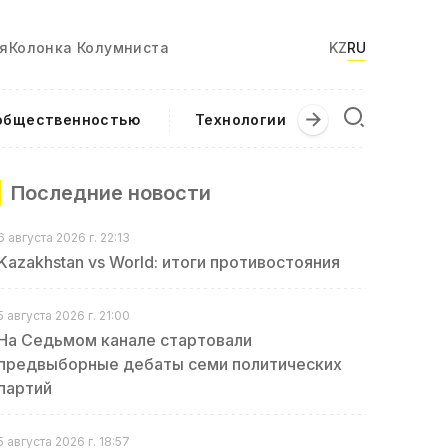
я
Колонка Колумниста
KZ
RU
 общественностью
Технологии
Текущие соб
Последние новости
6 августа 2026 г. 22:13
Kazakhstan vs World: итоги противостояния
5 августа 2026 г. 21:00
На Седьмом канале стартовали
предвыборные дебаты семи политических
партий
5 августа 2026 г. 18:57