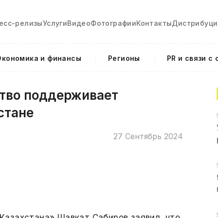
есс-релизы
Услуги
Видео
Фотографии
Контакты
Дистрибуци
Экономика и финансы
Регионы
PR и связи с
тво поддерживает
стане
27 Сентябрь 2024
азахстана» Шавкат Сабиров заявил, что